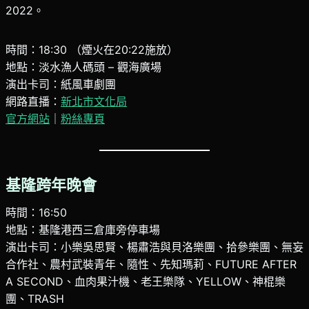
2022。
時間：18:30 （煙火在20:22施放）
地點：淡水漁人碼頭 – 觀海廣場
演出卡司：紙風車劇團
網路直播：
新北市文化局
官方網站
｜
粉絲專頁
基隆跨年晚會
時間：16:50
地點：基隆港西三倉庫旁停車場
演出卡司：小樂吳思賢、楊肅浩與貝洛樂團、拾參樂團、無妄
合作社、農村武裝青年、隨性、先知瑪莉、FUTURE AFTER
A SECOND、血肉果汁機、老王樂隊、YELLOW、神棍樂
團、TRASH