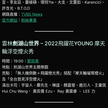
宣、李友廷、婁峻碩、壞特?te、大支、文蕙如、Karencici、
許含光、B.T.O.D
網路直播：
TVBS News
官方網站
｜
粉絲專頁
雲林
劍湖山世界
– 2022飛躍花YOUNG 摩天
輪浮空煙火秀
時間：19:00｜
節目表
地點：劍湖山世界主題樂園
亮點：「無人機倒數＋飛躍燈光秀」搭配「摩天輪璀璨煙火」
及「全台首見浮空煙火」
演出卡司：宇宙人、麋先生、琳誼、魏嘉瑩、鹿洐人、王彙筑
Hui Chu Wang、 黃奕儒 Ezu、 Ray 黃霆睿 、 LEE 力