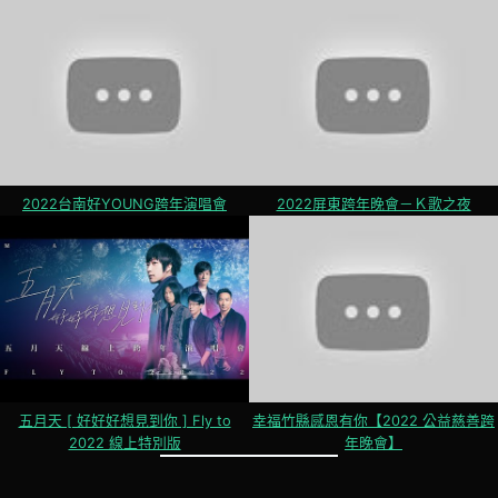
2022台南好YOUNG跨年演唱會
2022屏東跨年晚會－Ｋ歌之夜
五月天 [ 好好好想見到你 ] Fly to
幸福竹縣感恩有你【2022 公益慈善跨
2022 線上特別版
年晚會】