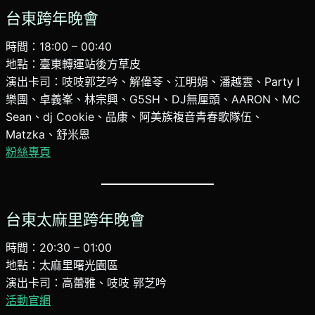
台東跨年晚會
時間：18:00 – 00:40
地點：臺東轉運站後方草皮
演出卡司：吱吱郭芝吟、解偉苓、江明娟、潘越雲、Party I
樂團、卓義峯、林宗興、G5SH、DJ無厘頭、AARON、MC
Sean、dj Cookie、品康、阿美族複音青春歌隊伍、
Matzka、舒米恩
粉絲專頁
台東太麻里跨年晚會
時間：20:30 – 01:00
地點：太麻里曙光園區
演出卡司：高蕾雅、吱吱 郭芝吟
活動官網