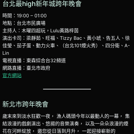
台北最high新年城跨年晚會
時間：19:00 – 01:00
地點：台北市民廣場
主持人：木曜四超玩，Lulu黃路梓茵
演出卡司：梁靜茹、旺福、Tizzy Bac、黃小琥、告五人、徐
佳瑩、茄子蛋、動力火車、（台北101煙火秀）、四分衛、A-
Lin
電視直播：東森綜合台32頻道
網路直播：臺北市政府
官方網站
新北市跨年晚會
歲末來到淡水狂歡一夜， 漁人碼頭今年以最動人的一幕， 集
結浪漫的戲劇演出、悠揚的音樂演奏， 以及一朵朵浪漫的煙
花在河畔綻放， 邀您從日落到月升， 一起迎接嶄新的