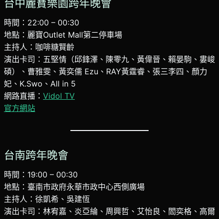
台中麗寶樂園跨年晚會
時間：22:00 – 00:30
地點：麗寶Outlet Mall第二停車場
主持人：咖啡糖賢齡
演出卡司：五堅情（邱鋒澤、陳零九、黃偉晉、賴晏駒、婁峻
碩）、曹雅雯、黃奕儒 Ezu、RAY黃霆睿、張三李四、顏力
妃、K.Swo、All in 5
網路直播：
Vidol TV
官方網站
台南跨年晚會
時間：19:00 – 00:30
地點：臺南市政府永華市政中心西側廣場
主持人：徐凱希、吳建恆
演出卡司：林宥嘉、炎亞綸、周興哲、艾怡良、閻奕格、高爾