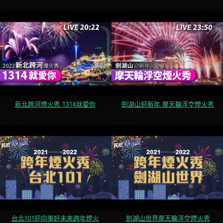
新北跨河煙火秀 1314就愛你
劍湖山迎新年 摩天輪浮空煙火秀
台北101迎向美好未來跨年煙火
劍湖山世界摩天輪浮空煙火秀