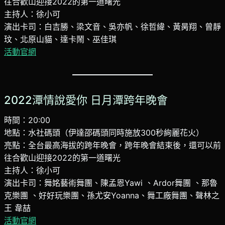
往合歡山迎接2022的第一道曙光
主持人：徐小可
演出卡司：白吉勝、梁文音、吳亦帆、徐哲緯、黃昺翔、曾靜
玟、北原山貓、達卡鬧、巫佳琪
活動官網
2022潭情說愛你 日月潭跨年晚會
時間：20:00
地點：水社碼頭（伊達邵碼頭同時施放300秒絢麗花火）
亮點：全台最高海拔的跨年晚會，跨年晚會結束後，還可以前
往合歡山迎接2022的第一道曙光
主持人：徐小可
演出卡司：舞姳藝術舞團、陳孟恩Yawi 、Ardor舞團 、那魯
克樂團 、好好玩樂團、孫尤安Yoanna、舞工廠舞團、聲林之
王 韋喆
活動官網