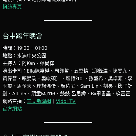
粉絲專頁
台中跨年晚會
時間：19:00 – 01:00
地點：水湳中央公園
主持人：阿Ken、蔡尚樺
演出卡司：Ella陳嘉樺、周興哲、五堅情（邱鋒澤、陳零九、
黃偉晉、賴晏駒、婁峻碩）、壞特?te 、孫盛希、吳卓源、李
玉璽、周予天、理想混蛋、顏佑庭、Sam Lin、劉昊、影子計
劃、All in5、頑童MJ116、鼓鼓 呂思緯、Bii畢書盡、玖壹壹
網路直播：
三立新聞網
｜
Vidol TV
官方網站