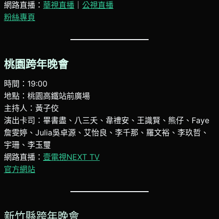
網路直播：
華視直播
｜
公視直播
粉絲專頁
桃園跨年晚會
時間：19:00
地點：桃園高鐵站前廣場
主持人：黃子佼
演出卡司：畢書盡、八三夭、韋禮安、王識賢、熊仔、Faye
詹雯婷、Julia吳卓源、艾怡良、李千那、羅文裕、李玖哲、
宇珊、李玉璽
網路直播：
壹電視NEXT TV
官方網站
新竹縣跨年晚會