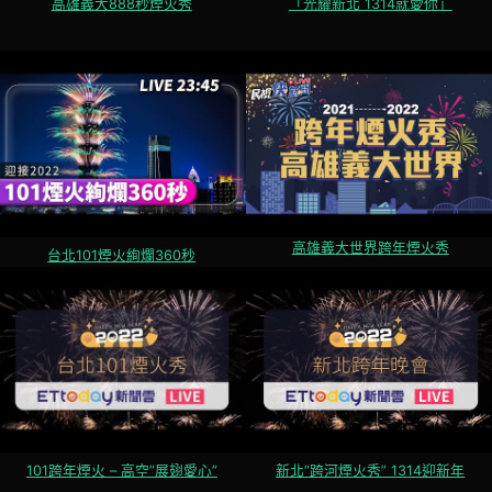
高雄義大888秒煙火秀
「光耀新北 1314就愛你」
高雄義大世界跨年煙火秀
台北101煙火絢爛360秒
101跨年煙火 – 高空”展翅愛心”
新北”跨河煙火秀” 1314迎新年