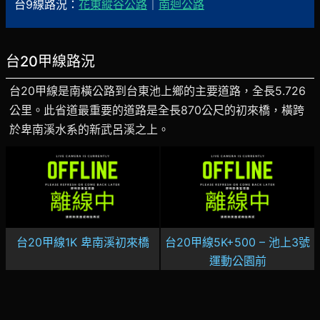
台9線路況：
花東縱谷公路
｜
南迴公路
台20甲線路況
台20甲線是南橫公路到台東池上鄉的主要道路，全長5.726
公里。此省道最重要的道路是全長870公尺的初來橋，橫跨
於卑南溪水系的新武呂溪之上。
台20甲線1K 卑南溪初來橋
台20甲線5K+500 – 池上3號
運動公園前