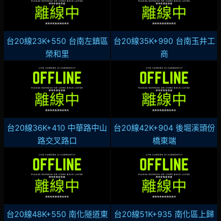
台20線23K+550 台南左鎮區
台20線35K+990 台南玉井工
榮和里
商
台20線36K+410 中華路中山
台20線42K+904 後堀溪頭份
路交叉路口
橋東端
台20線48K+550 南化隧道東
台20線51K+935 南化區上歸