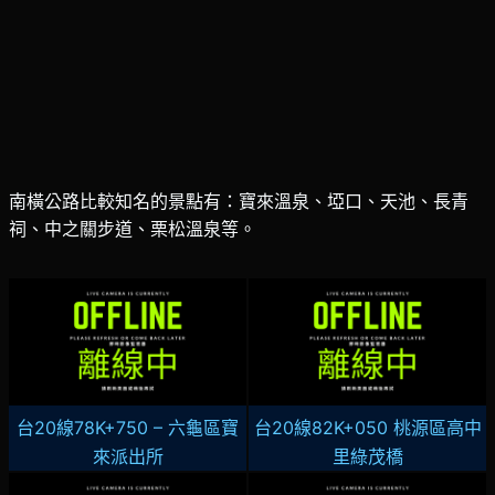
南橫公路比較知名的景點有：寶來溫泉、埡口、天池、長青
祠、中之關步道、栗松溫泉等。
台20線78K+750 – 六龜區寶
台20線82K+050 桃源區高中
來派出所
里綠茂橋