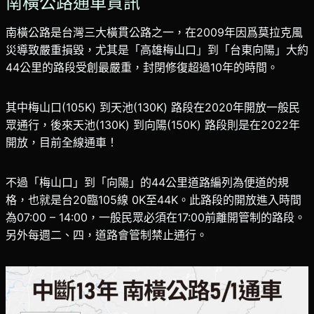
南橫公路通車資訊
南橫公路是台灣三大橫貫公路之一，在2009年因爲莫拉克風
災導致嚴重損毀，尤其是「高雄梅山口」到「台東向陽」大約
44公里的路段受創最嚴重，封閉修復超過10年的時間。
其中梅山口(105K) 到天池(130K) 路段在2020年開放一般民
眾通行，後來天池(130K) 到向陽(150K) 路段則是在2022年
開放，目前全線通車！
不過「梅山口」到「向陽」的44公里道路編列為便道的規
格，也就是台20臨105線 0K至44K。此路段的開放進入時間
為07:00 – 14:00，一般民眾必須在17:00前離開管制的路段。
另外每週二、四，道路會管制禁止通行。