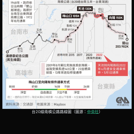
台20線南橫公路路線圖（圖源：
中央社
）