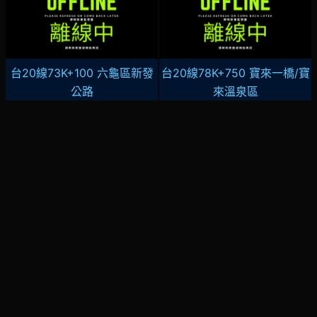
台20線73K+100 六龜區新發
台20線78K+750 寶來一橋/寶
公路
來溫泉區