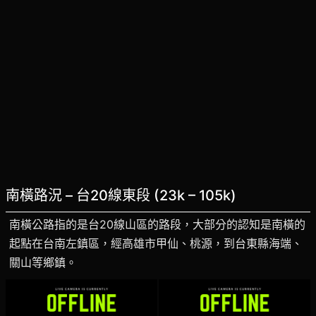
南橫路況 – 台20線東段 (23k – 105k)
南橫公路指的是台20線山區的路段，大部分的認知是南橫的
起點在台南左鎮區，經高雄市甲仙、桃源，到台東縣海端、
關山等鄉鎮。