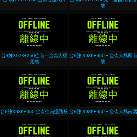
端
台9線397K+250往南 – 金崙大橋
台9線 398K+650 – 金崙大橋頭南
北端
端
台9線398K+650 金崙往南迴路段
台9線 398K+650 – 金崙大橋南端