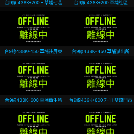
台9線 438K+200 – 草埔七巷
台9線 438K+200 草埔社區
台9線438K+450 草埔往屏東
台9線438K+450 草埔派出所
台9線438K+600 草埔衛生所
台9線439K+800 7-11 雙琉門市