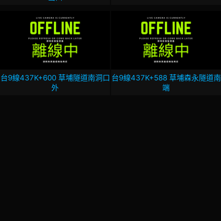
台9線437K+600 草埔隧道南洞口
台9線437K+588 草埔森永隧道南
外
端