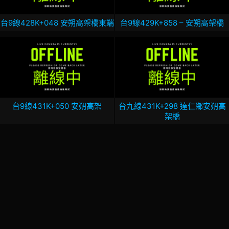
台9線428K+048 安朔高架橋東端
台9線429K+858 – 安朔高架橋
台9線431K+050 安朔高架
台九線431K+298 達仁鄉安朔高
架橋