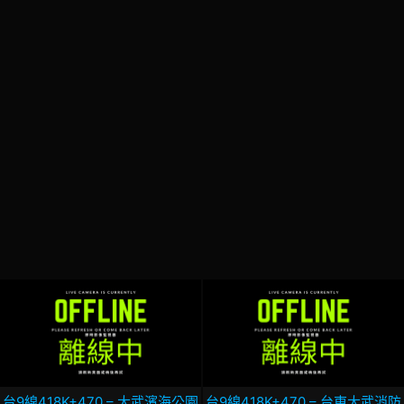
台9線418K+470 – 大武濱海公園
台9線418K+470 – 台東大武消防