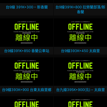
台9線 391K+300 – 新香蘭
台9線391K+800 拉勞蘭部落/新
香蘭
台9線391K+850 香蘭公車站
台9線393K+450 太麻里
台9線393K+900 台東太麻里鄉
台九線395K+900(北) – 太麻里