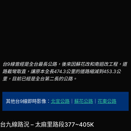
台9線曾經是全台最長公路，後來因蘇花改和南迴改工程，道
路截彎取直，讓原本全長474.3公里的道路縮減到453.3公
里，目前已經是全台第二長的公路。
其他台9線即時影像：
北宜公路
｜
蘇花公路
｜
花東公路
台九線路況 – 太麻里路段377~405K