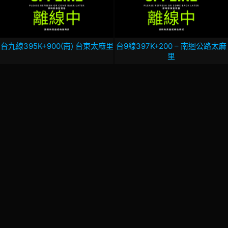
台九線395K+900(南) 台東太麻里
台9線397K+200 – 南迴公路太麻
里