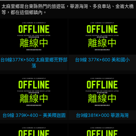
太麻里鄉是台東縣熱門的旅遊區，華源海灣、多良車站、金崙大橋
等，都在這個鄉鎮內。
台9線377K+500 太麻里鄉荒野部
台9線 377K+600 美和國小
落
台9線 379K+400 – 美美釋迦園
台9線381K+000 華源海灣