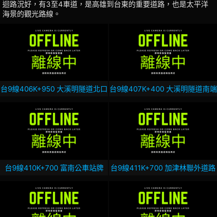
迴路況好，有3至4車道，是高雄到台東的重要道路，也是太平洋
海景的觀光路線。
台9線406K+950 大溪明隧道北口
台9線407K+400 大溪明隧道南端
台9線410K+700 富南公車站牌
台9線411K+700 加津林聯外道路