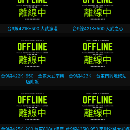
台9線421K+500 大武漁港
台9線421K+500 大武之心
台9線422K+650 – 全家大武南興
台9線423K – 台東南興地磅站
店附近
台9線425K+200 台東808山海產
台9線425K+950 南迴公路大武鄉