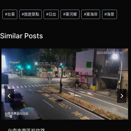
Post
#
台東
#
旅遊景點
#
日出
#
東河鄉
#
東海岸
#
海景
Tags:
Similar Posts
台南市東區裕信路