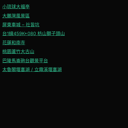
小琉球大福亭
大鵬灣風景區
屏東車城 – 社皆坑
台1線459K+080 枋山獅子頭山
花蓮和南寺
桃園蘆竹大古山
巴陵馬崙砲台觀景平台
太魯閣堰塞湖 / 立霧溪堰塞湖