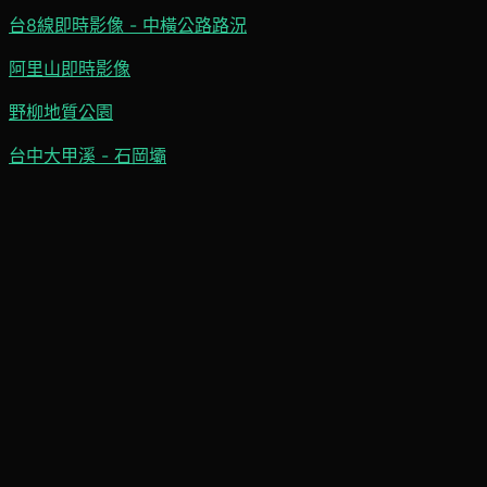
台8線即時影像 - 中橫公路路況
阿里山即時影像
野柳地質公園
台中大甲溪 - 石岡壩