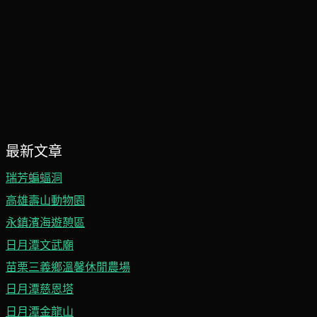
最新文章
瑞芳蝙蝠洞
高雄壽山動物園
永鎮濱海遊憩區
日月潭文武廟
苗栗三義鄉溫馨休閒農場
日月潭慈恩塔
日月潭金龍山