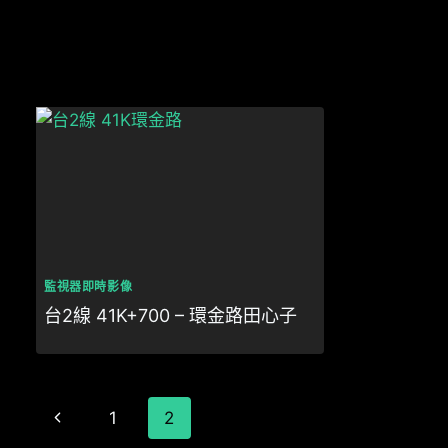
監視器即時影像
台2線 41K+700 – 環金路田心子
Page
Previous
1
2