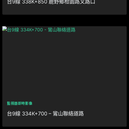
台9線 338K+850 鹿野鄉柑園路叉路口
監視器即時影像
台9線 334K+700 – 鸞山聯絡道路