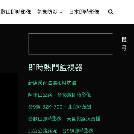
合歡山即時影像
氣象防災
日本即時影像
搜
搜
尋
尋
即時熱門監視器
新店溪直潭壩和粗坑壩
阿里山公路 - 台18線即時影像
台9線 32K+700 - 北宜財茂彎
合歡山即時影像 - 天氣與路況直播
北宜公路路況 - 台9線即時影像