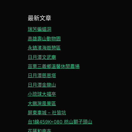
最新文章
瑞芳蝙蝠洞
高雄壽山動物園
永鎮濱海遊憩區
日月潭文武廟
苗栗三義鄉溫馨休閒農場
日月潭慈恩塔
日月潭金龍山
小琉球大福亭
大鵬灣風景區
屏東車城 – 社皆坑
台1線459K+080 枋山獅子頭山
花蓮和南寺