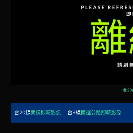
台20
台20線
南橫即時影像
｜台9線
南迴公路即時影像