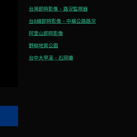
台灣即時影像 - 路況監視器
台8線即時影像 - 中橫公路路況
阿里山即時影像
野柳地質公園
台中大甲溪 - 石岡壩