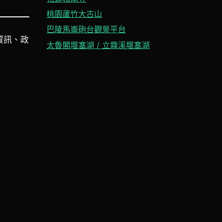
桃園蘆竹大古山
巴陵馬崙砲台觀景平台
資訊、政
太魯閣堰塞湖 / 立霧溪堰塞湖