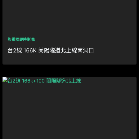
監視器即時影像
台2線 166K 蘭陽隧道北上線南洞口