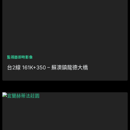
監視器即時影像
台2線 161K+350 – 蘇澳鎮龍德大橋