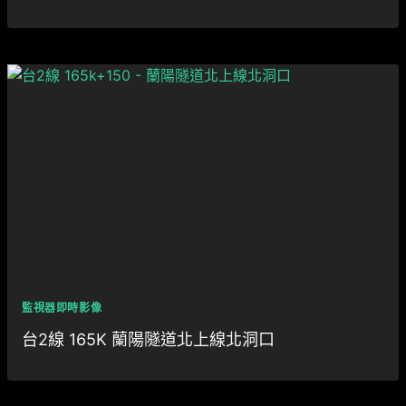
監視器即時影像
台2線 165K 蘭陽隧道北上線北洞口