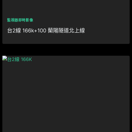
監視器即時影像
台2線 166k+100 蘭陽隧道北上線