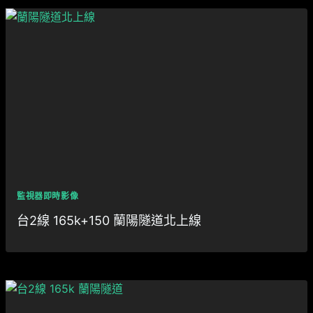
監視器即時影像
台2線 165k+150 蘭陽隧道北上線