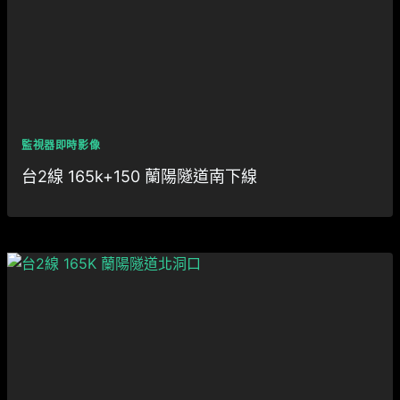
監視器即時影像
台2線 165k+150 蘭陽隧道南下線