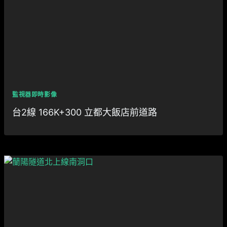
監視器即時影像
台2線 166K+300 立都大飯店前道路