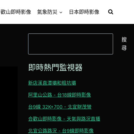
合歡山即時影像
氣象防災
日本即時影像
搜
搜
尋
尋
即時熱門監視器
新店溪直潭壩和粗坑壩
阿里山公路 - 台18線即時影像
台9線 32K+700 - 北宜財茂彎
合歡山即時影像 - 天氣與路況直播
北宜公路路況 - 台9線即時影像