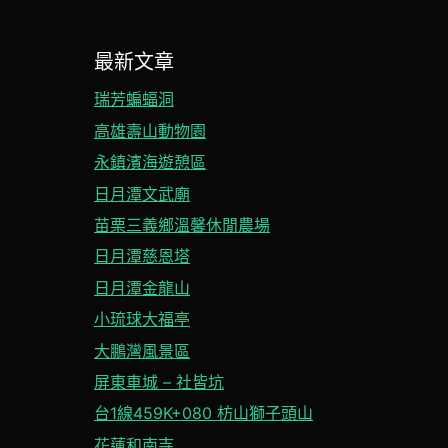
最新文章
瑞芳蝙蝠洞
高雄壽山動物園
永鎮濱海遊憩區
日月潭文武廟
苗栗三義鄉溫馨休閒農場
日月潭慈恩塔
日月潭金龍山
小琉球大福亭
大鵬灣風景區
屏東車城 – 社皆坑
台1線459K+080 枋山獅子頭山
花蓮和南寺