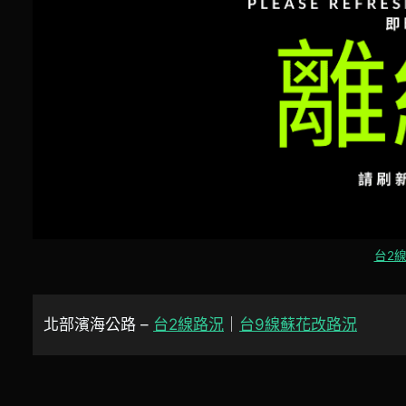
台2線
北部濱海公路 –
台2線路況
｜
台9線蘇花改路況