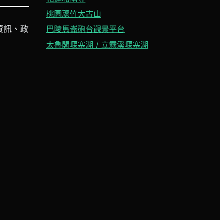
桃園蘆竹大古山
資訊、政
巴陵馬崙砲台觀景平台
太魯閣堰塞湖 / 立霧溪堰塞湖