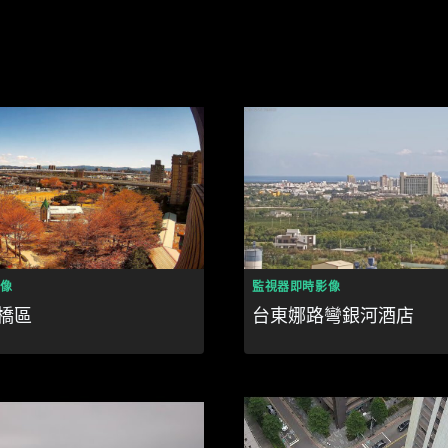
像
監視器即時影像
橋區
台東娜路彎銀河酒店