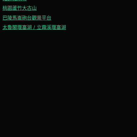
桃園蘆竹大古山
巴陵馬崙砲台觀景平台
太魯閣堰塞湖 / 立霧溪堰塞湖