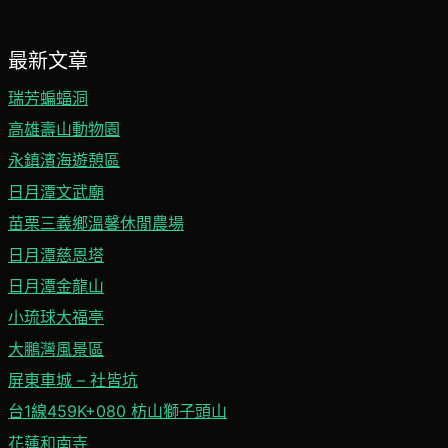
最新文章
瑞芳蝙蝠洞
高雄壽山動物園
永鎮濱海遊憩區
日月潭文武廟
苗栗三義鄉溫馨休閒農場
日月潭慈恩塔
日月潭金龍山
小琉球大福亭
大鵬灣風景區
屏東車城 – 社皆坑
台1線459K+080 枋山獅子頭山
花蓮和南寺