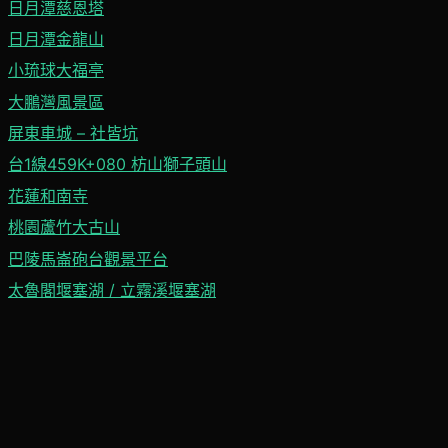
日月潭慈恩塔
日月潭金龍山
小琉球大福亭
大鵬灣風景區
屏東車城 – 社皆坑
台1線459K+080 枋山獅子頭山
花蓮和南寺
桃園蘆竹大古山
巴陵馬崙砲台觀景平台
太魯閣堰塞湖 / 立霧溪堰塞湖