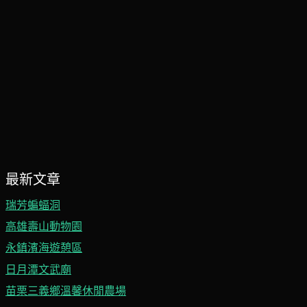
最新文章
瑞芳蝙蝠洞
高雄壽山動物園
永鎮濱海遊憩區
日月潭文武廟
苗栗三義鄉溫馨休閒農場