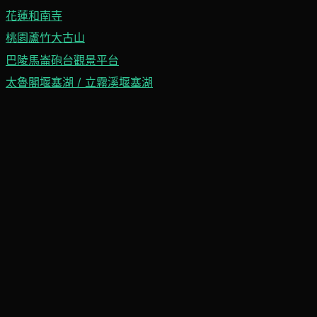
花蓮和南寺
桃園蘆竹大古山
巴陵馬崙砲台觀景平台
太魯閣堰塞湖 / 立霧溪堰塞湖