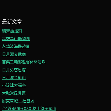
最新文章
瑞芳蝙蝠洞
高雄壽山動物園
永鎮濱海遊憩區
日月潭文武廟
苗栗三義鄉溫馨休閒農場
日月潭慈恩塔
日月潭金龍山
小琉球大福亭
大鵬灣風景區
屏東車城 – 社皆坑
台1線459K+080 枋山獅子頭山