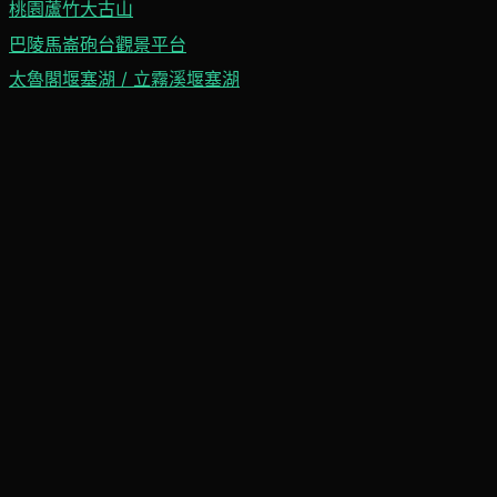
桃園蘆竹大古山
巴陵馬崙砲台觀景平台
太魯閣堰塞湖 / 立霧溪堰塞湖