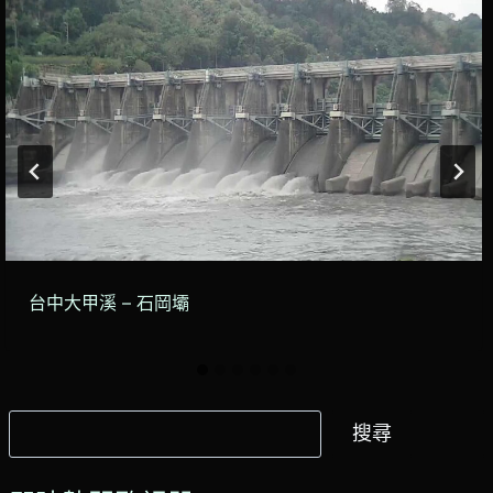
台中大甲溪 – 石岡壩
搜
搜尋
尋