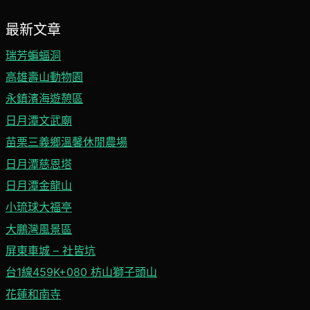
最新文章
瑞芳蝙蝠洞
高雄壽山動物園
永鎮濱海遊憩區
日月潭文武廟
苗栗三義鄉溫馨休閒農場
日月潭慈恩塔
日月潭金龍山
小琉球大福亭
大鵬灣風景區
屏東車城 – 社皆坑
台1線459K+080 枋山獅子頭山
花蓮和南寺