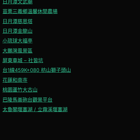
日月潭文武廟
苗栗三義鄉溫馨休閒農場
日月潭慈恩塔
日月潭金龍山
小琉球大福亭
大鵬灣風景區
屏東車城 – 社皆坑
台1線459K+080 枋山獅子頭山
花蓮和南寺
桃園蘆竹大古山
巴陵馬崙砲台觀景平台
太魯閣堰塞湖 / 立霧溪堰塞湖