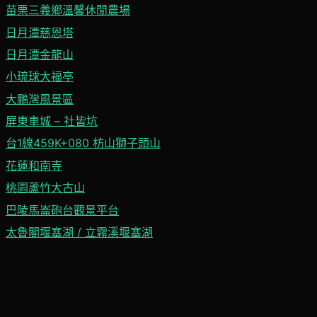
苗栗三義鄉溫馨休閒農場
日月潭慈恩塔
日月潭金龍山
小琉球大福亭
大鵬灣風景區
屏東車城 – 社皆坑
台1線459K+080 枋山獅子頭山
花蓮和南寺
桃園蘆竹大古山
巴陵馬崙砲台觀景平台
太魯閣堰塞湖 / 立霧溪堰塞湖