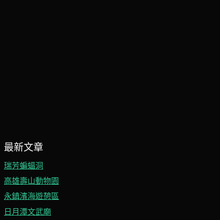
最新文章
瑞芳蝙蝠洞
高雄壽山動物園
永鎮濱海遊憩區
日月潭文武廟