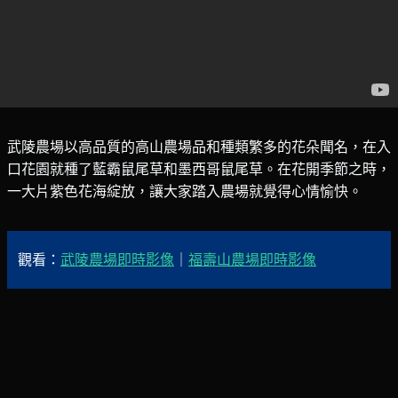
武陵農場以高品質的高山農場品和種類繁多的花朵聞名，在入
口花園就種了藍霸鼠尾草和墨西哥鼠尾草。在花開季節之時，
一大片紫色花海綻放，讓大家踏入農場就覺得心情愉快。
觀看：
武陵農場即時影像
｜
福壽山農場即時影像