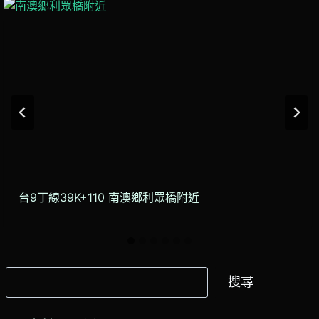
台9丁線39K+110 南澳鄉利眾橋附近
搜
搜尋
尋