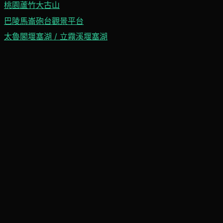
桃園蘆竹大古山
巴陵馬崙砲台觀景平台
太魯閣堰塞湖 / 立霧溪堰塞湖