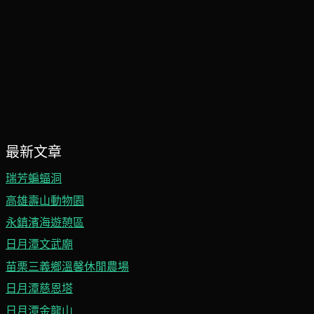
最新文章
瑞芳蝙蝠洞
高雄壽山動物園
永鎮濱海遊憩區
日月潭文武廟
苗栗三義鄉溫馨休閒農場
日月潭慈恩塔
日月潭金龍山