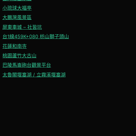
小琉球大福亭
大鵬灣風景區
屏東車城 – 社皆坑
台1線459K+080 枋山獅子頭山
花蓮和南寺
桃園蘆竹大古山
巴陵馬崙砲台觀景平台
太魯閣堰塞湖 / 立霧溪堰塞湖