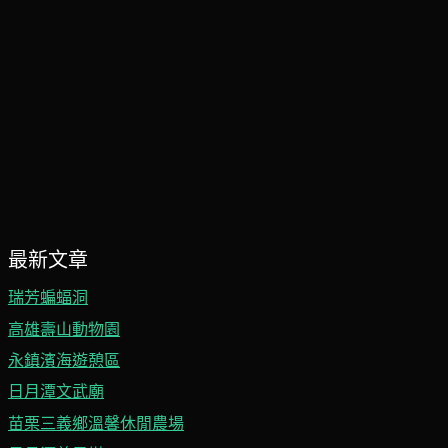
最新文章
瑞芳蝙蝠洞
高雄壽山動物園
永鎮濱海遊憩區
日月潭文武廟
苗栗三義鄉溫馨休閒農場