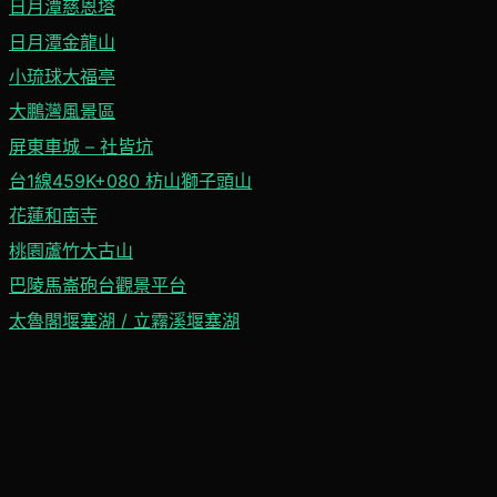
日月潭慈恩塔
日月潭金龍山
小琉球大福亭
大鵬灣風景區
屏東車城 – 社皆坑
台1線459K+080 枋山獅子頭山
花蓮和南寺
桃園蘆竹大古山
巴陵馬崙砲台觀景平台
太魯閣堰塞湖 / 立霧溪堰塞湖