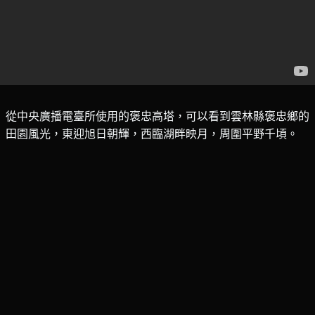
從中央廣播電臺所使用的
褒忠高塔，可以看到雲林縣
褒忠鄉的
田園風光，
東迎旭日朝輝，西臨湖畔映月，周圍平野千頃。