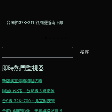
台9線137K+211 谷風隧道南下線
搜
搜尋
尋
即時熱門監視器
新店溪直潭壩和粗坑壩
阿里山公路 - 台18線即時影像
台9線 32K+700 - 北宜財茂彎
合歡山即時影像 - 天氣與路況直播