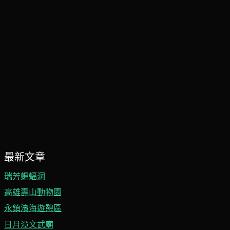
最新文章
瑞芳蝙蝠洞
高雄壽山動物園
永鎮濱海遊憩區
日月潭文武廟