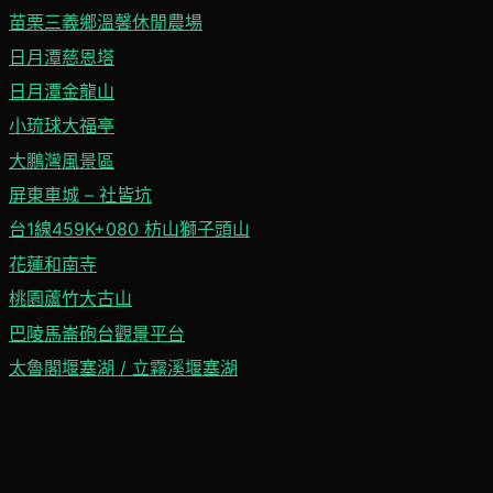
苗栗三義鄉溫馨休閒農場
日月潭慈恩塔
日月潭金龍山
小琉球大福亭
大鵬灣風景區
屏東車城 – 社皆坑
台1線459K+080 枋山獅子頭山
花蓮和南寺
桃園蘆竹大古山
巴陵馬崙砲台觀景平台
太魯閣堰塞湖 / 立霧溪堰塞湖