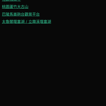
桃園蘆竹大古山
巴陵馬崙砲台觀景平台
太魯閣堰塞湖 / 立霧溪堰塞湖