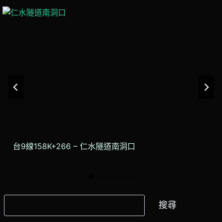
台9線158K+266 – 仁水隧道南洞口
搜
搜尋
尋