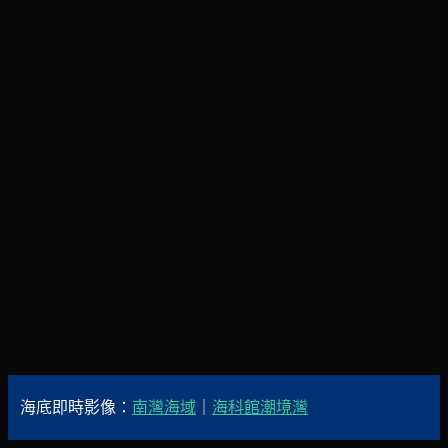
海底即時影像：
南灣海域
｜
海科館潮境灣