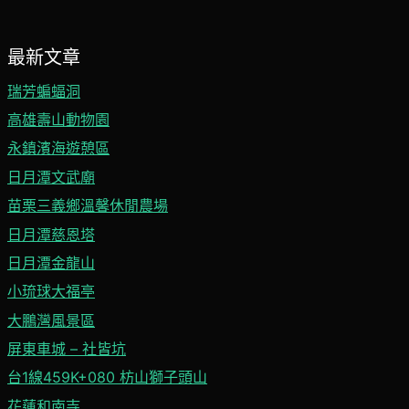
最新文章
瑞芳蝙蝠洞
高雄壽山動物園
永鎮濱海遊憩區
日月潭文武廟
苗栗三義鄉溫馨休閒農場
日月潭慈恩塔
日月潭金龍山
小琉球大福亭
大鵬灣風景區
屏東車城 – 社皆坑
台1線459K+080 枋山獅子頭山
花蓮和南寺