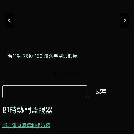
台11線 76K+150 濱海星空渡假屋
搜
搜尋
尋
即時熱門監視器
新店溪直潭壩和粗坑壩