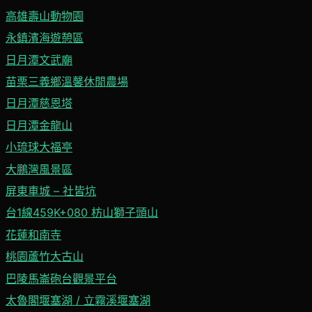
高雄壽山動物園
永鎮濱海遊憩區
日月潭文武廟
苗栗三義鄉溫馨休閒農場
日月潭慈恩塔
日月潭金龍山
小琉球大福亭
大鵬灣風景區
屏東車城 – 社皆坑
台1線459K+080 枋山獅子頭山
花蓮和南寺
桃園蘆竹大古山
巴陵馬崙砲台觀景平台
太魯閣堰塞湖 / 立霧溪堰塞湖