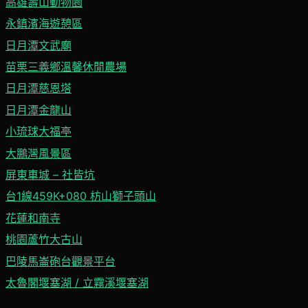
高雄壽山動物園
永鎮濱海遊憩區
日月潭文武廟
苗栗三義鄉溫馨休閒農場
日月潭慈恩塔
日月潭金龍山
小琉球大福亭
大鵬灣風景區
屏東車城 – 社皆坑
台1線459K+080 枋山獅子頭山
花蓮和南寺
桃園蘆竹大古山
巴陵馬崙砲台觀景平台
太魯閣堰塞湖 / 立霧溪堰塞湖