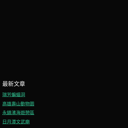
最新文章
瑞芳蝙蝠洞
高雄壽山動物園
永鎮濱海遊憩區
日月潭文武廟