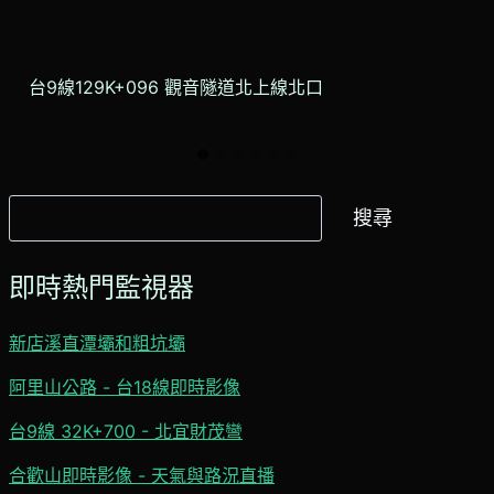
台9線129K+096 觀音隧道北上線北口
搜
搜尋
尋
即時熱門監視器
新店溪直潭壩和粗坑壩
阿里山公路 - 台18線即時影像
台9線 32K+700 - 北宜財茂彎
合歡山即時影像 - 天氣與路況直播