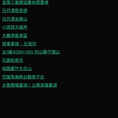
苗栗三義鄉溫馨休閒農場
日月潭慈恩塔
日月潭金龍山
小琉球大福亭
大鵬灣風景區
屏東車城 – 社皆坑
台1線459K+080 枋山獅子頭山
花蓮和南寺
桃園蘆竹大古山
巴陵馬崙砲台觀景平台
太魯閣堰塞湖 / 立霧溪堰塞湖