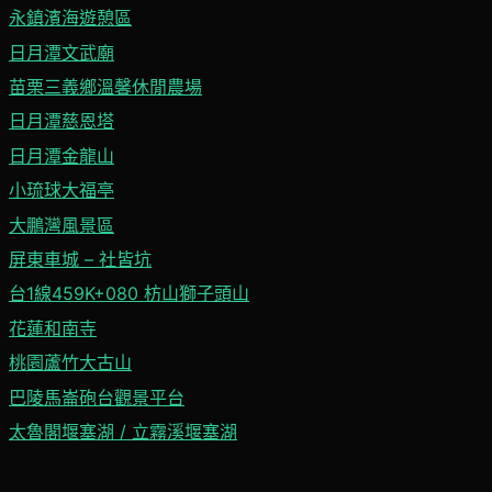
永鎮濱海遊憩區
日月潭文武廟
苗栗三義鄉溫馨休閒農場
日月潭慈恩塔
日月潭金龍山
小琉球大福亭
大鵬灣風景區
屏東車城 – 社皆坑
台1線459K+080 枋山獅子頭山
花蓮和南寺
桃園蘆竹大古山
巴陵馬崙砲台觀景平台
太魯閣堰塞湖 / 立霧溪堰塞湖