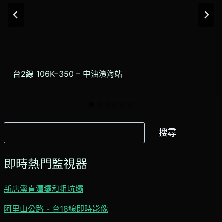
台2線 106K+350 – 中油濱海站
搜
搜尋
尋
即時熱門監視器
新店溪直潭壩和粗坑壩
阿里山公路 - 台18線即時影像