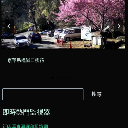
京華吊橋隘口櫻花
搜
搜尋
尋
即時熱門監視器
新店溪直潭壩和粗坑壩