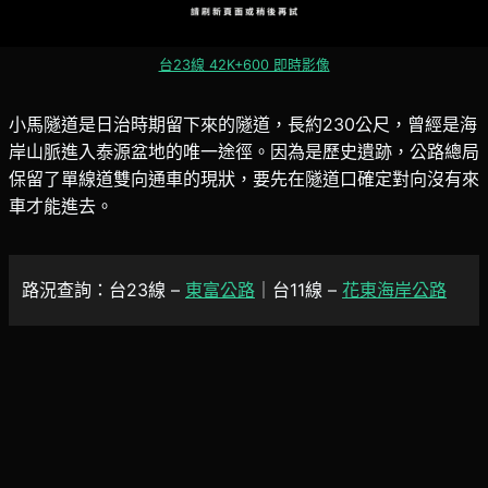
台23線 42K+600 即時影像
小馬隧道是日治時期留下來的隧道，長約230公尺，曾經是海
岸山脈進入泰源盆地的唯一途徑。因為是歷史遺跡，公路總局
保留了單線道雙向通車的現狀，要先在隧道口確定對向沒有來
車才能進去。
路況查詢：台23線 –
東富公路
｜台11線 –
花東海岸公路