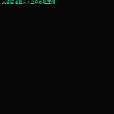
太魯閣堰塞湖 / 立霧溪堰塞湖