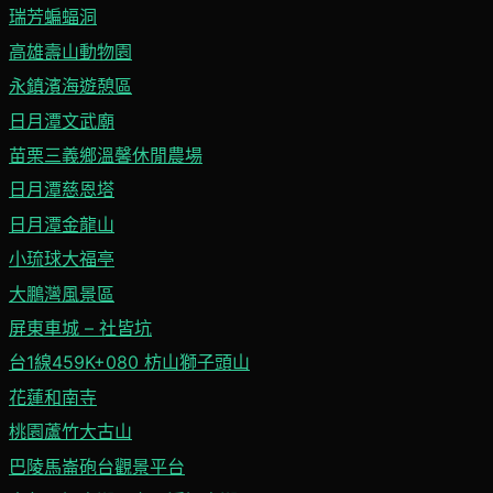
瑞芳蝙蝠洞
高雄壽山動物園
永鎮濱海遊憩區
日月潭文武廟
苗栗三義鄉溫馨休閒農場
日月潭慈恩塔
日月潭金龍山
小琉球大福亭
大鵬灣風景區
屏東車城 – 社皆坑
台1線459K+080 枋山獅子頭山
花蓮和南寺
桃園蘆竹大古山
巴陵馬崙砲台觀景平台