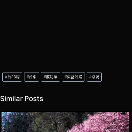
Post
#
台23線
#
台東
#
成功鎮
#
東富公路
#
路況
Tags:
Similar Posts