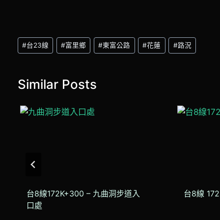
Post
#
台23線
#
富里鄉
#
東富公路
#
花蓮
#
路況
Tags:
Similar Posts
台8線172K+300 – 九曲洞步道入
台8線 17
口處