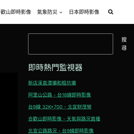
合歡山即時影像
氣象防災
日本即時影像
搜
搜
尋
尋
即時熱門監視器
新店溪直潭壩和粗坑壩
阿里山公路 - 台18線即時影像
台9線 32K+700 - 北宜財茂彎
合歡山即時影像 - 天氣與路況直播
北宜公路路況 - 台9線即時影像