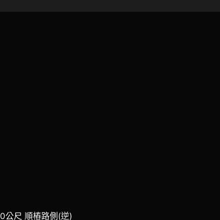
50公尺 順樁路側(逆)