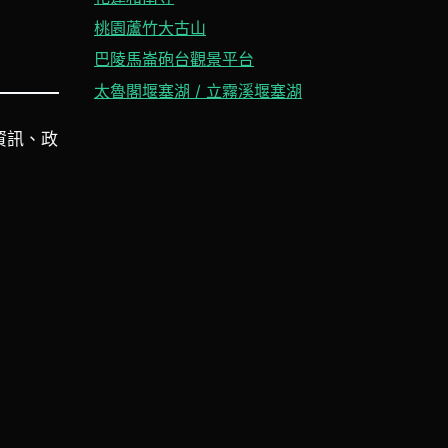
桃園蘆竹大古山
巴陵馬崙砲台觀景平台
太魯閣堰塞湖 / 立霧溪堰塞湖
資訊、政