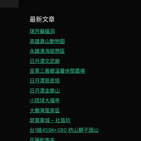
最新文章
瑞芳蝙蝠洞
高雄壽山動物園
永鎮濱海遊憩區
日月潭文武廟
苗栗三義鄉溫馨休閒農場
日月潭慈恩塔
日月潭金龍山
小琉球大福亭
大鵬灣風景區
屏東車城 – 社皆坑
台1線459K+080 枋山獅子頭山
花蓮和南寺