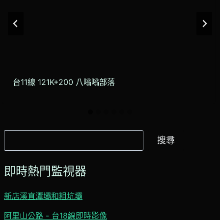
台11線 121K+200 八嗡嗡部落
搜
搜尋
尋
即時熱門監視器
新店溪直潭壩和粗坑壩
阿里山公路 - 台18線即時影像