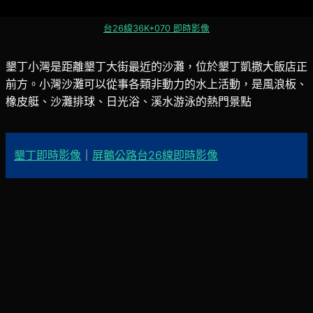
台26線36K+070 即時影像
墾丁小灣是距離墾丁大街最近的沙灘，位於墾丁凱撒大飯店正
前方。小灣沙灘可以從事各類非動力的水上活動，是風浪板、
橡皮艇、沙灘排球、日光浴、溪水游泳的熱門景點
墾丁即時影像
｜
屏鵝公路台26線即時影像