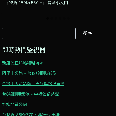
台8線 159K+550 – 西寶國小入口
搜
搜尋
尋
即時熱門監視器
新店溪直潭壩和粗坑壩
阿里山公路 - 台18線即時影像
合歡山即時影像 - 天氣與路況直播
台8線即時影像 - 中橫公路路況
野柳地質公園
台18線 88K+770 小客車停車場