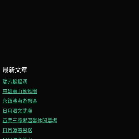
最新文章
瑞芳蝙蝠洞
高雄壽山動物園
永鎮濱海遊憩區
日月潭文武廟
苗栗三義鄉溫馨休閒農場
日月潭慈恩塔