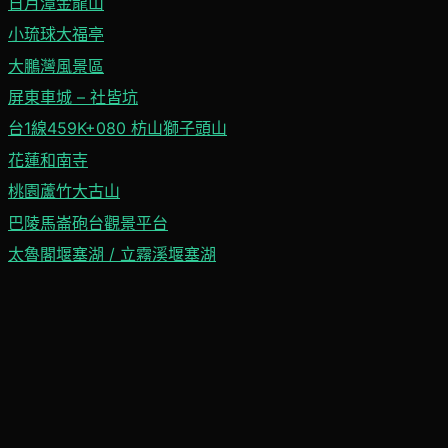
日月潭金龍山
小琉球大福亭
大鵬灣風景區
屏東車城 – 社皆坑
台1線459K+080 枋山獅子頭山
花蓮和南寺
桃園蘆竹大古山
巴陵馬崙砲台觀景平台
太魯閣堰塞湖 / 立霧溪堰塞湖