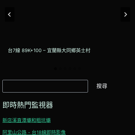
台7線 89K+100 – 宜蘭縣大同鄉英士村
搜
搜尋
尋
即時熱門監視器
新店溪直潭壩和粗坑壩
阿里山公路 - 台18線即時影像