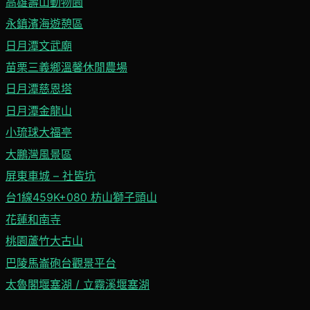
高雄壽山動物園
永鎮濱海遊憩區
日月潭文武廟
苗栗三義鄉溫馨休閒農場
日月潭慈恩塔
日月潭金龍山
小琉球大福亭
大鵬灣風景區
屏東車城 – 社皆坑
台1線459K+080 枋山獅子頭山
花蓮和南寺
桃園蘆竹大古山
巴陵馬崙砲台觀景平台
太魯閣堰塞湖 / 立霧溪堰塞湖