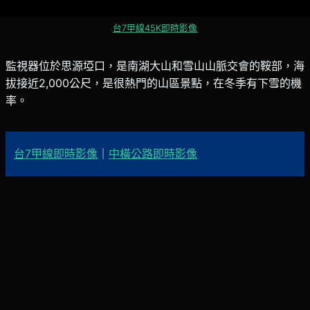
台7甲線45K即時影像
監視器位於思源埡口，是南湖大山和雪山山脈交會的鞍部，海
拔接近2,000公尺，是很熱門的山區景點，在冬季有下雪的機
率。
台7甲線即時影像
｜
中橫公路即時影像