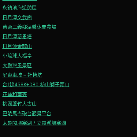
永鎮濱海遊憩區
日月潭文武廟
苗栗三義鄉溫馨休閒農場
日月潭慈恩塔
日月潭金龍山
小琉球大福亭
大鵬灣風景區
屏東車城 – 社皆坑
台1線459K+080 枋山獅子頭山
花蓮和南寺
桃園蘆竹大古山
巴陵馬崙砲台觀景平台
太魯閣堰塞湖 / 立霧溪堰塞湖