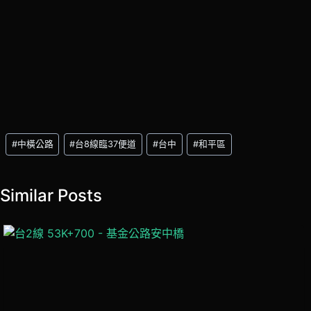
Post
#
中橫公路
#
台8線臨37便道
#
台中
#
和平區
Tags:
Similar Posts