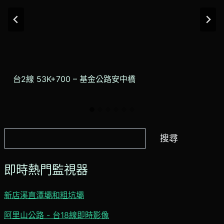
台2線 53K+700 – 基金公路安中橋
搜
搜尋
尋
即時熱門監視器
新店溪直潭壩和粗坑壩
阿里山公路 - 台18線即時影像