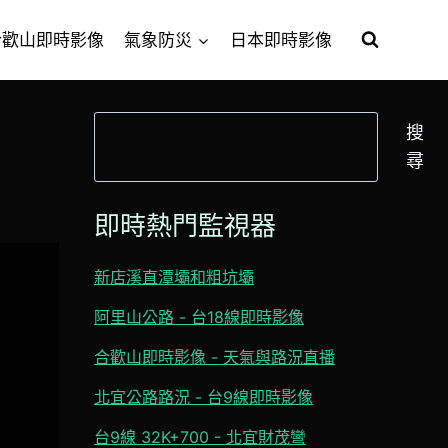
合歡山即時影像
氣象防災
日本即時影像
搜
搜
尋
尋
即時熱門監視器
新店溪直潭壩和粗坑壩
阿里山公路 - 台18線即時影像
合歡山即時影像 - 天氣與路況直播
北宜公路路況 - 台9線即時影像
台9線 32K+700 - 北宜財茂彎