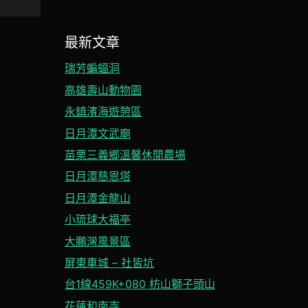
最新文章
瑞芳蝙蝠洞
高雄壽山動物園
永鎮濱海遊憩區
日月潭文武廟
苗栗三義鄉溫馨休閒農場
日月潭慈恩塔
日月潭金龍山
小琉球大福亭
大鵬灣風景區
屏東車城 – 社皆坑
台1線459K+080 枋山獅子頭山
花蓮和南寺