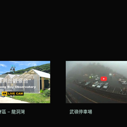
區 – 龍洞灣
武嶺停車場