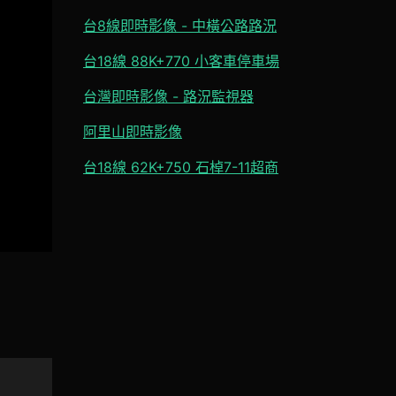
台8線即時影像 - 中橫公路路況
台18線 88K+770 小客車停車場
台灣即時影像 - 路況監視器
阿里山即時影像
台18線 62K+750 石棹7-11超商