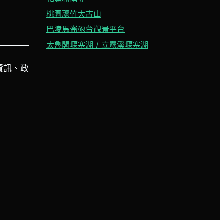
桃園蘆竹大古山
巴陵馬崙砲台觀景平台
太魯閣堰塞湖 / 立霧溪堰塞湖
資訊、政