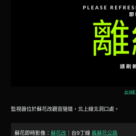
台9線
監視器位於蘇花改觀音隧道，北上線北洞口處。
蘇花即時影像：
蘇花改
｜台9丁線
舊蘇花公路