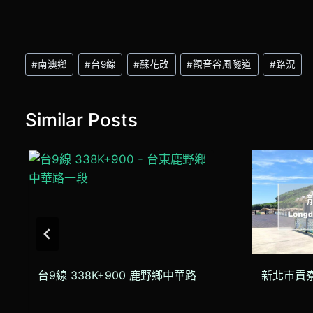
Post
#
南澳鄉
#
台9線
#
蘇花改
#
觀音谷風隧道
#
路況
Tags:
Similar Posts
台9線 338K+900 鹿野鄉中華路
新北市貢寮