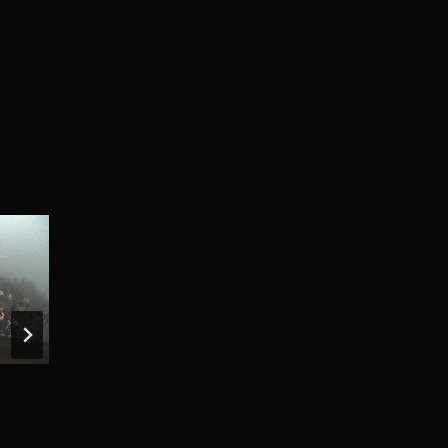
台9線437K+490 森永隧道南下線
出口