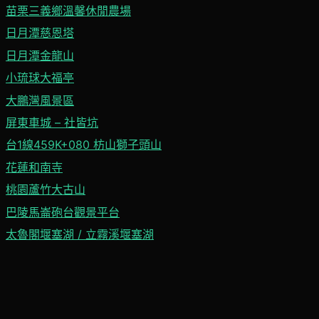
苗栗三義鄉溫馨休閒農場
日月潭慈恩塔
日月潭金龍山
小琉球大福亭
大鵬灣風景區
屏東車城 – 社皆坑
台1線459K+080 枋山獅子頭山
花蓮和南寺
桃園蘆竹大古山
巴陵馬崙砲台觀景平台
太魯閣堰塞湖 / 立霧溪堰塞湖