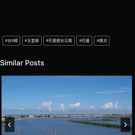
Post
#
台9線
#
玉里鎮
#
花東縱谷公路
#
花蓮
#
路況
Tags:
Similar Posts