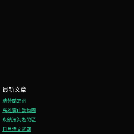
最新文章
瑞芳蝙蝠洞
高雄壽山動物園
永鎮濱海遊憩區
日月潭文武廟