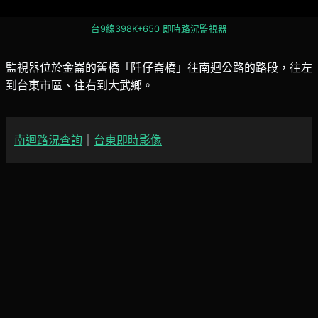
台9線398K+650 即時路況監視器
監視器位於金崙的舊橋「阡仔崙橋」往南迴公路的路段，往左
到台東市區、往右到大武鄉。
南迴路況查詢
｜
台東即時影像