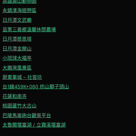
高雄壽山動物園
永鎮濱海遊憩區
日月潭文武廟
苗栗三義鄉溫馨休閒農場
日月潭慈恩塔
日月潭金龍山
小琉球大福亭
大鵬灣風景區
屏東車城 – 社皆坑
台1線459K+080 枋山獅子頭山
花蓮和南寺
桃園蘆竹大古山
巴陵馬崙砲台觀景平台
太魯閣堰塞湖 / 立霧溪堰塞湖