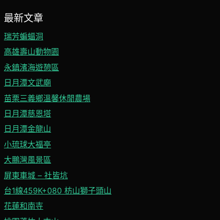
最新文章
瑞芳蝙蝠洞
高雄壽山動物園
永鎮濱海遊憩區
日月潭文武廟
苗栗三義鄉溫馨休閒農場
日月潭慈恩塔
日月潭金龍山
小琉球大福亭
大鵬灣風景區
屏東車城 – 社皆坑
台1線459K+080 枋山獅子頭山
花蓮和南寺