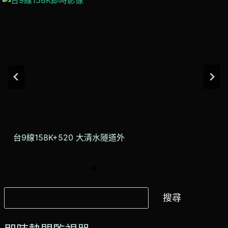
台9線158K+520 大清水隧道外
搜
搜尋
尋