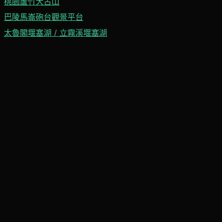
桃園蘆竹大古山
巴陵馬崙砲台觀景平台
太魯閣堰塞湖 / 立霧溪堰塞湖