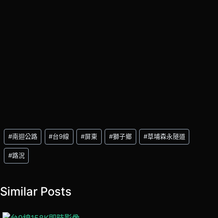
Post
#
南迴公路
#
台9線
#
屏東
#
獅子鄉
#
草埔森永隧道
Tags:
#
路況
Similar Posts