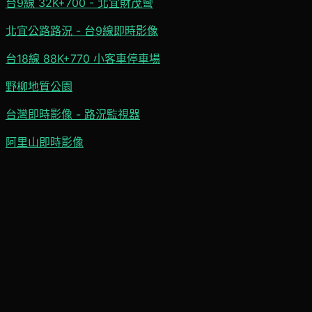
台9線 32K+700 - 北宜財茂彎
北宜公路路況 - 台9線即時影像
台18線 88K+770 小客車停車場
野柳地質公園
台灣即時影像 - 路況監視器
阿里山即時影像