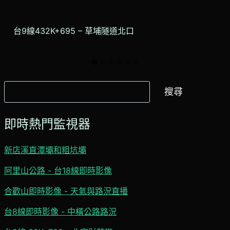
台9線432K+695 – 草埔隧道北口
搜
搜尋
尋
即時熱門監視器
新店溪直潭壩和粗坑壩
阿里山公路 - 台18線即時影像
合歡山即時影像 - 天氣與路況直播
台8線即時影像 - 中橫公路路況