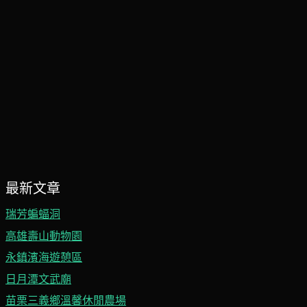
最新文章
瑞芳蝙蝠洞
高雄壽山動物園
永鎮濱海遊憩區
日月潭文武廟
苗栗三義鄉溫馨休閒農場