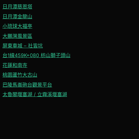
日月潭慈恩塔
日月潭金龍山
小琉球大福亭
大鵬灣風景區
屏東車城 – 社皆坑
台1線459K+080 枋山獅子頭山
花蓮和南寺
桃園蘆竹大古山
巴陵馬崙砲台觀景平台
太魯閣堰塞湖 / 立霧溪堰塞湖