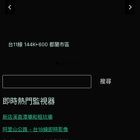
台11線 144K+600 都蘭市區
搜
搜尋
尋
即時熱門監視器
新店溪直潭壩和粗坑壩
阿里山公路 - 台18線即時影像