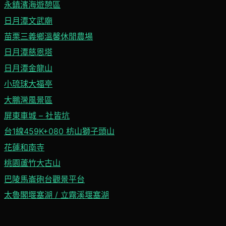
永鎮濱海遊憩區
日月潭文武廟
苗栗三義鄉溫馨休閒農場
日月潭慈恩塔
日月潭金龍山
小琉球大福亭
大鵬灣風景區
屏東車城 – 社皆坑
台1線459K+080 枋山獅子頭山
花蓮和南寺
桃園蘆竹大古山
巴陵馬崙砲台觀景平台
太魯閣堰塞湖 / 立霧溪堰塞湖