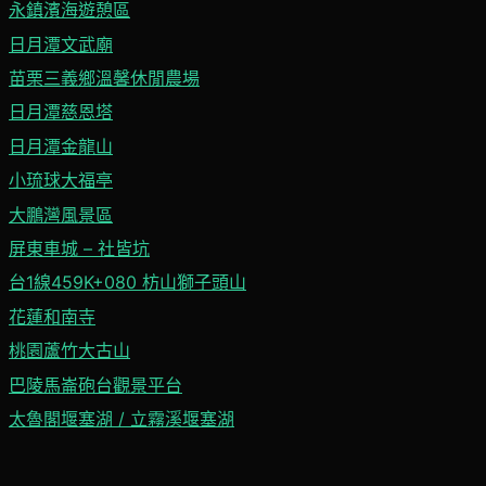
永鎮濱海遊憩區
日月潭文武廟
苗栗三義鄉溫馨休閒農場
日月潭慈恩塔
日月潭金龍山
小琉球大福亭
大鵬灣風景區
屏東車城 – 社皆坑
台1線459K+080 枋山獅子頭山
花蓮和南寺
桃園蘆竹大古山
巴陵馬崙砲台觀景平台
太魯閣堰塞湖 / 立霧溪堰塞湖