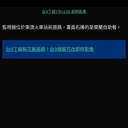
台9丁線17K+220 即時影像
監視器位於東澳火車站前道路，畫面右邊的是東蘭自助餐。
台9丁線蘇花舊路線
｜
台9線蘇花改即時影像