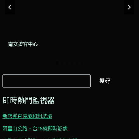
南安遊客中心
搜
搜尋
尋
即時熱門監視器
新店溪直潭壩和粗坑壩
阿里山公路 - 台18線即時影像