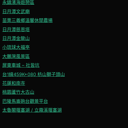
永鎮濱海遊憩區
日月潭文武廟
苗栗三義鄉溫馨休閒農場
日月潭慈恩塔
日月潭金龍山
小琉球大福亭
大鵬灣風景區
屏東車城 – 社皆坑
台1線459K+080 枋山獅子頭山
花蓮和南寺
桃園蘆竹大古山
巴陵馬崙砲台觀景平台
太魯閣堰塞湖 / 立霧溪堰塞湖