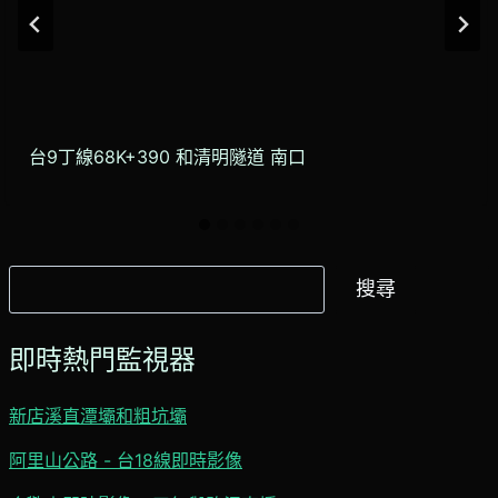
台9丁線68K+390 和清明隧道 南口
搜
搜尋
尋
即時熱門監視器
新店溪直潭壩和粗坑壩
阿里山公路 - 台18線即時影像