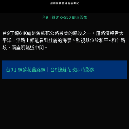
台9丁線61K+550 即時影像
台9丁線61K處是舊蘇花公路最美的路段之一，道路濱臨者太
平洋，沿路上都能看到壯麗的海景。監視器位於和平~和仁路
段，兩座明隧道中間。
台9丁線蘇花舊路線
｜
台9線蘇花改即時影像