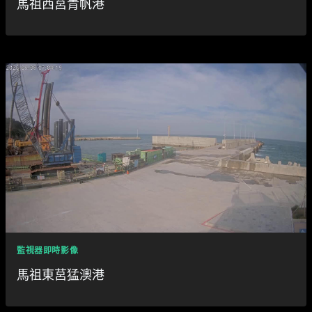
馬祖西莒青帆港
監視器即時影像
馬祖東莒猛澳港