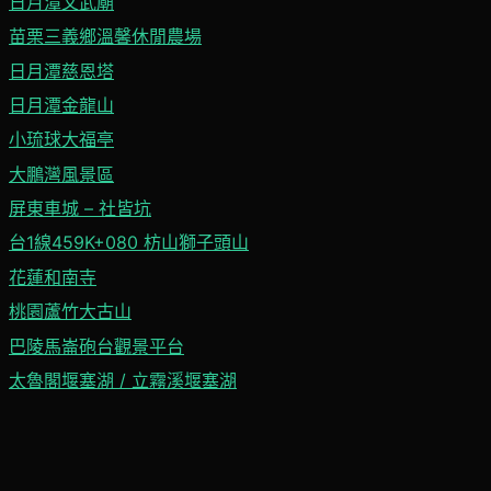
日月潭文武廟
苗栗三義鄉溫馨休閒農場
日月潭慈恩塔
日月潭金龍山
小琉球大福亭
大鵬灣風景區
屏東車城 – 社皆坑
台1線459K+080 枋山獅子頭山
花蓮和南寺
桃園蘆竹大古山
巴陵馬崙砲台觀景平台
太魯閣堰塞湖 / 立霧溪堰塞湖