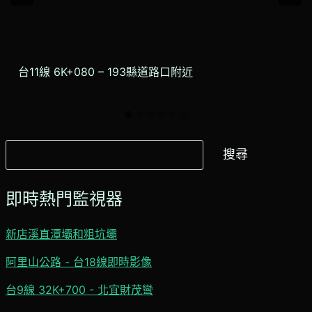
台11線 6K+080 – 193縣道路口附近
搜
搜尋
尋
即時熱門監視器
新店溪直潭壩和粗坑壩
阿里山公路 - 台18線即時影像
台9線 32K+700 - 北宜財茂彎