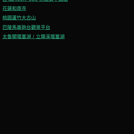
花蓮和南寺
桃園蘆竹大古山
巴陵馬崙砲台觀景平台
太魯閣堰塞湖 / 立霧溪堰塞湖