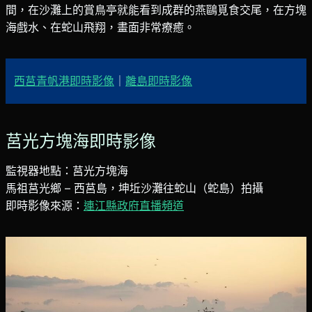
間，在沙灘上的賞鳥亭就能看到成群的燕鷗覓食交尾，在方塊
海戲水、在蛇山飛翔，畫面非常療癒。
西莒青帆港即時影像
｜
離島即時影像
莒光方塊海即時影像
監視器地點：莒光方塊海
馬祖莒光鄉 – 西莒島，坤坵沙灘往蛇山（蛇島）拍攝
即時影像來源：
連江縣政府直播頻道