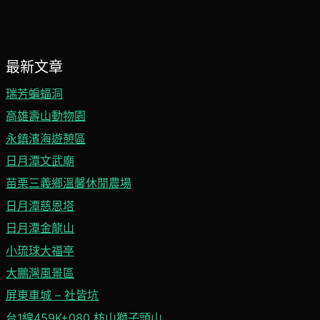
最新文章
瑞芳蝙蝠洞
高雄壽山動物園
永鎮濱海遊憩區
日月潭文武廟
苗栗三義鄉溫馨休閒農場
日月潭慈恩塔
日月潭金龍山
小琉球大福亭
大鵬灣風景區
屏東車城 – 社皆坑
台1線459K+080 枋山獅子頭山