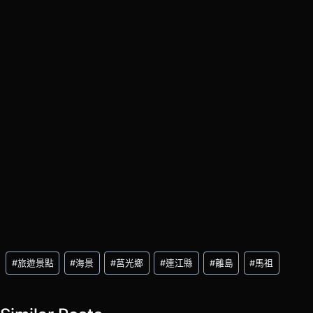
Post
#
旅遊景點
#
海景
#
莒光鄉
#
連江縣
#
離島
#
馬祖
Tags: