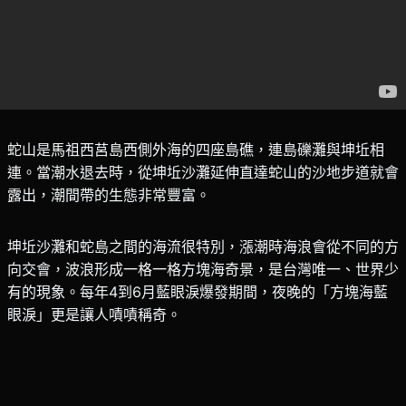
蛇山是馬祖西莒島西側外海的四座島礁，連島礫灘與坤坵相
連。當潮水退去時，從坤坵沙灘延伸直達蛇山的沙地步道就會
露出，潮間帶的生態非常豐富。
坤坵沙灘和蛇島之間的海流很特別，漲潮時海浪會從不同的方
向交會，波浪形成一格一格方塊海奇景，是台灣唯一、世界少
有的現象。每年4到6月藍眼淚爆發期間，夜晚的「方塊海藍
眼淚」更是讓人嘖嘖稱奇。