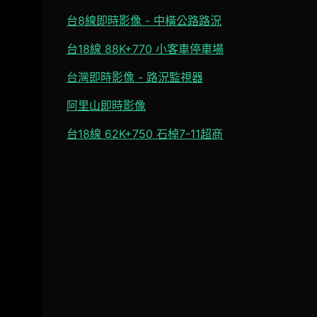
台8線即時影像 - 中橫公路路況
台18線 88K+770 小客車停車場
台灣即時影像 - 路況監視器
阿里山即時影像
台18線 62K+750 石棹7-11超商