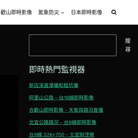
合歡山即時影像
氣象防災
日本即時影像
搜
搜
尋
尋
即時熱門監視器
新店溪直潭壩和粗坑壩
阿里山公路 - 台18線即時影像
合歡山即時影像 - 天氣與路況直播
北宜公路路況 - 台9線即時影像
台9線 32K+700 - 北宜財茂彎