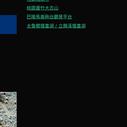
桃園蘆竹大古山
巴陵馬崙砲台觀景平台
太魯閣堰塞湖 / 立霧溪堰塞湖