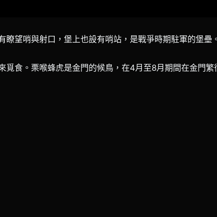
有瞭望哨與射口，堡上也設有哨站，是戰爭時期駐軍的堡壘
來覓食。栗喉蜂虎是金門的候鳥，在4月至8月期間在金門繁