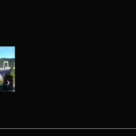
台20線23K+550 台南左鎮區榮和
台
里