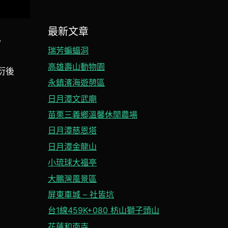
最新文章
。
瑞芳蝙蝠洞
高雄壽山動物園
衍後
永鎮濱海遊憩區
日月潭文武廟
苗栗三義鄉溫馨休閒農場
日月潭慈恩塔
日月潭金龍山
小琉球大福亭
大鵬灣風景區
屏東車城 – 社皆坑
台1線459K+080 枋山獅子頭山
花蓮和南寺