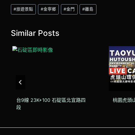
Post
#
旅遊景點
#
金寧鄉
#
金門
#
離島
Tags:
Similar Posts
台9線 23K+100 石碇區北宜路四
桃園虎頭
段