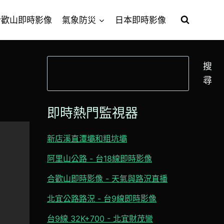
合歡山即時影像
氣象防災
日本即時影像
搜
搜
尋
尋
即時熱門監視器
新店溪直潭壩和粗坑壩
阿里山公路 - 台18線即時影像
合歡山即時影像 - 天氣與路況直播
北宜公路路況 - 台9線即時影像
台9線 32K+700 - 北宜財茂彎