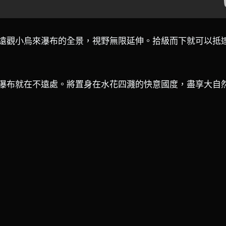
遠觀小烏來瀑布的全景，視野無限延伸。拾級而下就可以抵
瀑布就在不遠處。將置身在水花四濺的快意國度，盡享大自