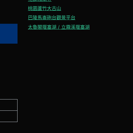
桃園蘆竹大古山
巴陵馬崙砲台觀景平台
太魯閣堰塞湖 / 立霧溪堰塞湖