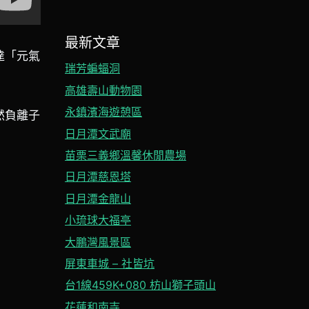
最新文章
達「元氣
瑞芳蝙蝠洞
高雄壽山動物園
永鎮濱海遊憩區
然負離子
日月潭文武廟
苗栗三義鄉溫馨休閒農場
日月潭慈恩塔
日月潭金龍山
小琉球大福亭
大鵬灣風景區
屏東車城 – 社皆坑
台1線459K+080 枋山獅子頭山
花蓮和南寺