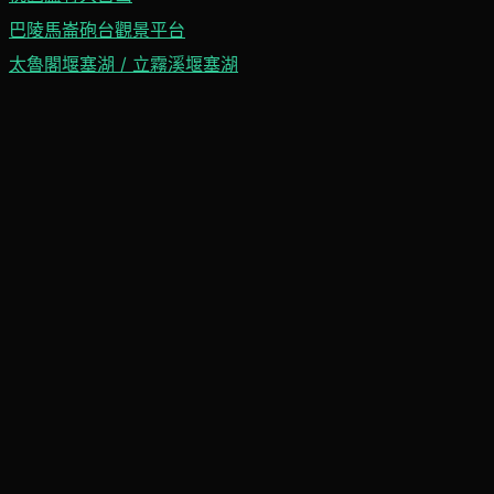
巴陵馬崙砲台觀景平台
太魯閣堰塞湖 / 立霧溪堰塞湖