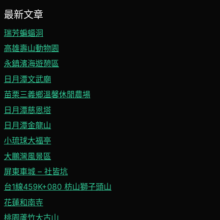
最新文章
瑞芳蝙蝠洞
高雄壽山動物園
永鎮濱海遊憩區
日月潭文武廟
苗栗三義鄉溫馨休閒農場
日月潭慈恩塔
日月潭金龍山
小琉球大福亭
大鵬灣風景區
屏東車城 – 社皆坑
台1線459K+080 枋山獅子頭山
花蓮和南寺
桃園蘆竹大古山