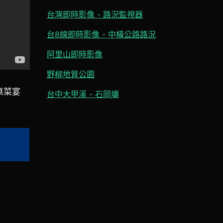
台灣即時影像 - 路況監視器
台8線即時影像 - 中橫公路路況
阿里山即時影像
野柳地質公園
桌菜宴
台中大甲溪 - 石岡壩