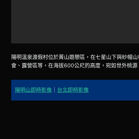
陽明溫泉渡假村位於菁山遊憩區，在七星山下與紗帽山
會、露營區等，在海拔600公尺的高度，宛如世外桃源
陽明山即時影像
｜
台北即時影像