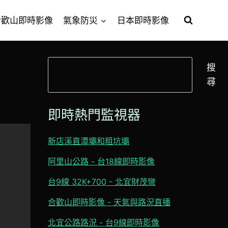
合歡山即時影像
氣象防災
日本即時影像
搜
搜
尋
尋
即時熱門監視器
新店溪直潭壩和粗坑壩
阿里山公路 - 台18線即時影像
台9線 32K+700 - 北宜財茂彎
合歡山即時影像 - 天氣與路況直播
北宜公路路況 - 台9線即時影像