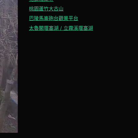
桃園蘆竹大古山
巴陵馬崙砲台觀景平台
太魯閣堰塞湖 / 立霧溪堰塞湖