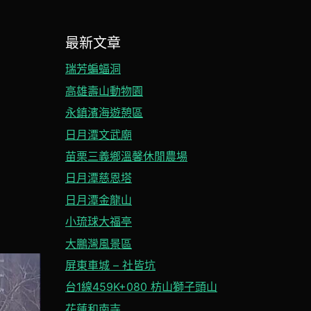
最新文章
瑞芳蝙蝠洞
高雄壽山動物園
永鎮濱海遊憩區
日月潭文武廟
苗栗三義鄉溫馨休閒農場
日月潭慈恩塔
日月潭金龍山
小琉球大福亭
大鵬灣風景區
屏東車城 – 社皆坑
台1線459K+080 枋山獅子頭山
花蓮和南寺