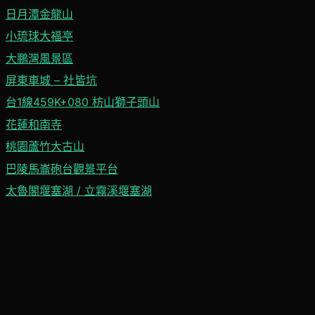
日月潭金龍山
小琉球大福亭
大鵬灣風景區
屏東車城 – 社皆坑
台1線459K+080 枋山獅子頭山
花蓮和南寺
桃園蘆竹大古山
巴陵馬崙砲台觀景平台
太魯閣堰塞湖 / 立霧溪堰塞湖