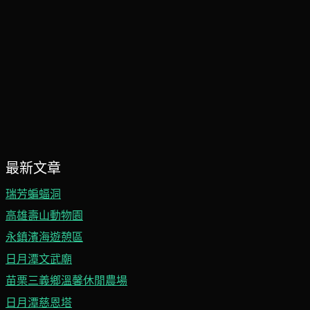
最新文章
瑞芳蝙蝠洞
高雄壽山動物園
永鎮濱海遊憩區
日月潭文武廟
苗栗三義鄉溫馨休閒農場
日月潭慈恩塔