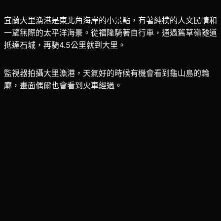
宜蘭大里漁港是東北角海岸的小景點，有著純樸的人文民情和
一望無際的太平洋海景。從福隆騎著自行車，通過舊草嶺隧道
抵達石城，再騎4.5公里就到大里。
監視器拍攝大里漁港，天氣好的時候有機會看到龜山島的輪
廓，畫面偶爾也會看到火車經過。