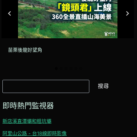
苗栗後龍好望角
搜
搜尋
尋
即時熱門監視器
新店溪直潭壩和粗坑壩
阿里山公路 - 台18線即時影像