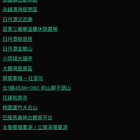
永鎮濱海遊憩區
日月潭文武廟
苗栗三義鄉溫馨休閒農場
日月潭慈恩塔
日月潭金龍山
小琉球大福亭
大鵬灣風景區
屏東車城 – 社皆坑
台1線459K+080 枋山獅子頭山
花蓮和南寺
桃園蘆竹大古山
巴陵馬崙砲台觀景平台
太魯閣堰塞湖 / 立霧溪堰塞湖