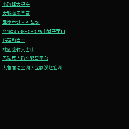
小琉球大福亭
大鵬灣風景區
屏東車城 – 社皆坑
台1線459K+080 枋山獅子頭山
花蓮和南寺
桃園蘆竹大古山
巴陵馬崙砲台觀景平台
太魯閣堰塞湖 / 立霧溪堰塞湖