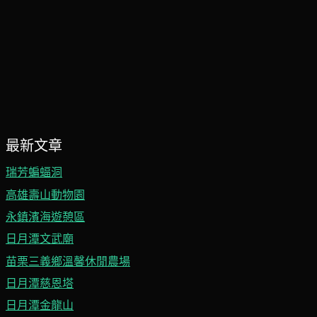
最新文章
瑞芳蝙蝠洞
高雄壽山動物園
永鎮濱海遊憩區
日月潭文武廟
苗栗三義鄉溫馨休閒農場
日月潭慈恩塔
日月潭金龍山