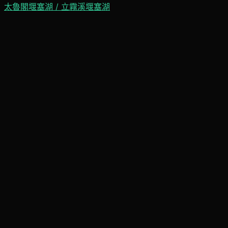
太魯閣堰塞湖 / 立霧溪堰塞湖