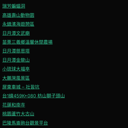
瑞芳蝙蝠洞
高雄壽山動物園
永鎮濱海遊憩區
日月潭文武廟
苗栗三義鄉溫馨休閒農場
日月潭慈恩塔
日月潭金龍山
小琉球大福亭
大鵬灣風景區
屏東車城 – 社皆坑
台1線459K+080 枋山獅子頭山
花蓮和南寺
桃園蘆竹大古山
巴陵馬崙砲台觀景平台